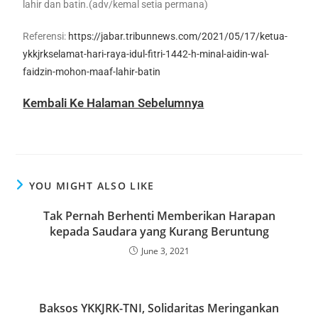
lahir dan batin.(adv/kemal setia permana)
Referensi:
https://jabar.tribunnews.com/2021/05/17/ketua-
ykkjrkselamat-hari-raya-idul-fitri-1442-h-minal-aidin-wal-
faidzin-mohon-maaf-lahir-batin
Kembali Ke Halaman Sebelumnya
YOU MIGHT ALSO LIKE
Tak Pernah Berhenti Memberikan Harapan
kepada Saudara yang Kurang Beruntung
June 3, 2021
Baksos YKKJRK-TNI, Solidaritas Meringankan