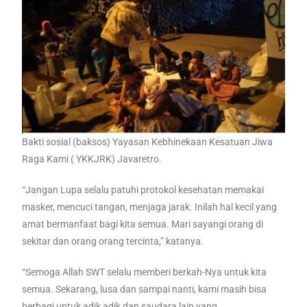
Bakti sosial (baksos) Yayasan Kebhinekaan Kesatuan Jiwa
Raga Kami ( YKKJRK) Javaretro.
“Jangan Lupa selalu patuhi protokol kesehatan memakai
masker, mencuci tangan, menjaga jarak. Inilah hal kecil yang
amat bermanfaat bagi kita semua. Mari sayangi orang di
sekitar dan orang orang tercinta,” katanya.
“Semoga Allah SWT selalu memberi berkah-Nya untuk kita
semua. Sekarang, lusa dan sampai nanti, kami masih bisa
berbagi untuk adik adik dan saudara lain yang